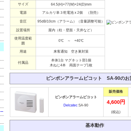
サイズ
64.5(H)×77(W)×24(D)mm
電源
アルカリ単３乾電池 x 2個 （別売）
音圧
95dB/10cm（アラーム）（音量調整可能）
設置場所
屋内（柱・壁面・天井など）
使用温度範
0℃ ～ +40℃
囲
用途
来客通知 空き巣対策
本体1台 マグネット部1個
付属品
木ねじ4本 両面テープ1枚
ピンポンアラームピコット SA-90のお
販売価格
ピンポンアラームピコット
4,600円
Delcatec
SA-90
ー
(税込)
基本動作