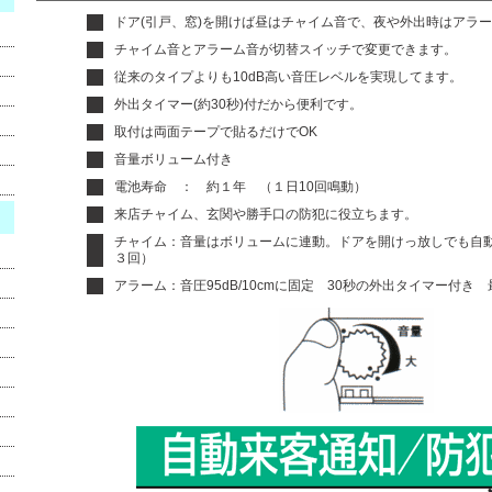
ドア(引戸、窓)を開けば昼はチャイム音で、夜や外出時はアラ
チャイム音とアラーム音が切替スイッチで変更できます。
従来のタイプよりも10dB高い音圧レベルを実現してます。
外出タイマー(約30秒)付だから便利です。
取付は両面テープで貼るだけでOK
音量ボリューム付き
電池寿命 ： 約１年 （１日10回鳴動）
来店チャイム、玄関や勝手口の防犯に役立ちます。
チャイム：音量はボリュームに連動。ドアを開けっ放しでも自
３回）
アラーム：音圧95dB/10cmに固定 30秒の外出タイマー付き