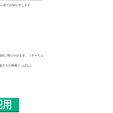
ーム音でお知らせします
動的に鳴りやみます。（チャイム
 最大５分間鳴りっぱなし