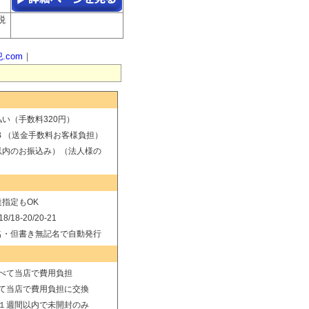
税
.com
｜
い（手数料320円）
B （送金手数料お客様負担）
以内のお振込み）（法人様の
指定もOK
8/18-20/20-21
名・但書き無記名で自動発行
べて当店で費用負担
て当店で費用負担に交換
１週間以内で未開封のみ