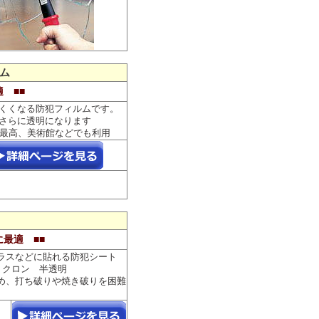
ム
 ■■
にくくなる防犯フィルムです。
後さらに透明になります
は最高、美術館などでも利用
最適 ■■
ラスなどに貼れる防犯シート
ミクロン 半透明
め、打ち破りや焼き破りを困難