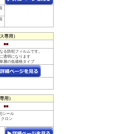
税
税
ス専用）
 ■■
くなる防犯フィルムです。
に透明になります
単層の低価格タイプ
専用）
 ■■
防犯シール
ミクロン