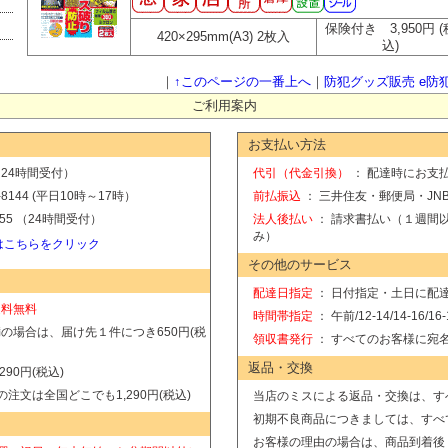
保険付き 3,950円 (
420×295mm(A3) 2枚入
込)
｜
↑このページの一番上へ
｜
防犯グッズ販売 e防犯
ご利用案内
お支払い方法
24時間受付）
代引（代金引換）
： 配達時にお支払
8144 (平日10時～17時）
前払振込
： 三井住友・郵便局・JN
6355 （24時間受付）
法人後払い
： 請求書払い（１週間
み）
はこちらをクリック
その他のサービス
配達日指定
： 日付指定・土日に配達
送料無料
時間帯指定
： 午前/12-14/14-16/16-1
満の場合は、届け先１件につき650円(税
領収書発行
： すべてのお客様に宛
返品・交換
90円(税込)
の注文は全国どこでも1,290円(税込)
当店のミスによる返品・交換は、す
初期不良商品につきましては、すべ
お客様の理由の場合は、商品到着後