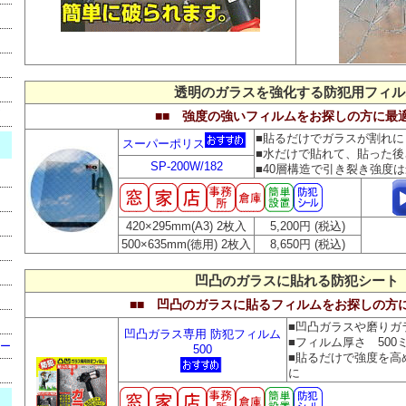
透明のガラスを強化する防犯用フィル
■■ 強度の強いフィルムをお探しの方に最適
■貼るだけでガラスが割れ
スーパーポリス
■水だけで貼れて、貼った
SP-200W/182
■40層構造で引き裂き強度
420×295mm(A3) 2枚入
5,200円 (税込)
500×635mm(徳用) 2枚入
8,650円 (税込)
凹凸のガラスに貼れる防犯シート
■■ 凹凸のガラスに貼るフィルムをお探しの方に
■凹凸ガラスや磨りガ
凹凸ガラス専用 防犯フィルム
■フィルム厚さ 500
ー
500
■貼るだけで強度を高
に