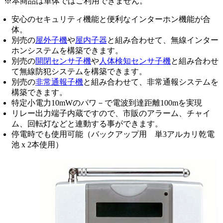
※本商品は単体ではご利用できません。
安心のセキュリティ機能と便利なインターホン機能が合
体。
別売の
屋外子機
や
屋内子器
と組み合わせて、無線インター
ホンシステムを構築できます。
別売の
開閉センサ子機
や
人体検知センサ子機
と組み合わせ
て無線防犯システムを構築できます。
別売の
非常通報子機
と組み合わせて、非常通報システムを
構築できます。
特定小電力10mWのパワ－で電波到達距離100mを実現
リレー出力端子内蔵ですので、市販のアラーム、チャイ
ム、回転灯などと連動する事ができます。
停電時でも使用可能（バックアップ用 単3アルカリ乾電
池 x 2本使用）