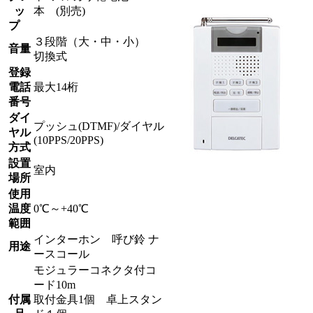
ッ
本 (別売)
プ
３段階（大・中・小）
音量
切換式
登録
電話
最大14桁
番号
ダイ
プッシュ(DTMF)/ダイヤル
ヤル
(10PPS/20PPS)
方式
設置
室内
場所
使用
温度
0℃～+40℃
範囲
インターホン 呼び鈴 ナ
用途
ースコール
モジュラーコネクタ付コ
ード10m
付属
取付金具1個 卓上スタン