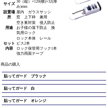
30（縦）×120(横)×32(厚
サイズ
み)mm
設置場
屋内 ガラスサッシ
所
窓 上下枠 兼用
空き巣対策 侵入防止
用途
お子様の落下防止 換
気用ロック
ロック本体 レール
セット
ビス2本
内容
ロック保管用フック1本
強力両面テープ
商品の購入
貼ってガード ブラック
貼ってガード 白
貼ってガード オレンジ