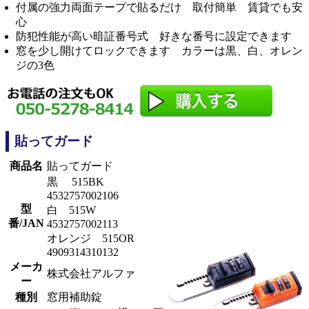
付属の強力両面テープで貼るだけ 取付簡単 賃貸でも安
心
防犯性能が高い暗証番号式 好きな番号に設定できます
窓を少し開けてロックできます カラーは黒、白、オレン
ジの3色
貼ってガード
商品名
貼ってガード
黒 515BK
4532757002106
型
白 515W
番/JAN
4532757002113
オレンジ 515OR
4909314310132
メーカ
株式会社アルファ
ー
種別
窓用補助錠