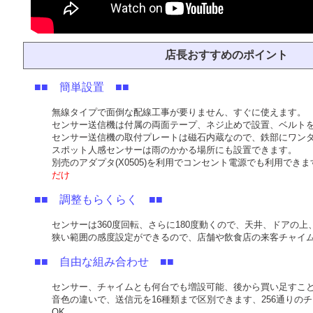
店長おすすめのポイント
■■ 簡単設置 ■■
無線タイプで面倒な配線工事が要りません、すぐに使えます。
センサー送信機は付属の両面テープ、ネジ止めで設置、ベルトを
センサー送信機の取付プレートは磁石内蔵なので、鉄部にワン
スポット人感センサーは雨のかかる場所にも設置できます。
別売のアダプタ(X0505)を利用でコンセント電源でも利用できま
だけ
■■ 調整もらくらく ■■
センサーは360度回転、さらに180度動くので、天井、ドアの
狭い範囲の感度設定ができるので、店舗や飲食店の来客チャイ
■■ 自由な組み合わせ ■■
センサー、チャイムとも何台でも増設可能、後から買い足すこと
音色の違いで、送信元を16種類まで区別できます、256通りの
OK