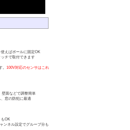
使えばポールに固定OK
タッチで取付できます
す。
100V対応のセンサはこれ
上、壁面などで調整簡単
ム、窓の防犯に最適
もOK
チャンネル設定でグループ分も