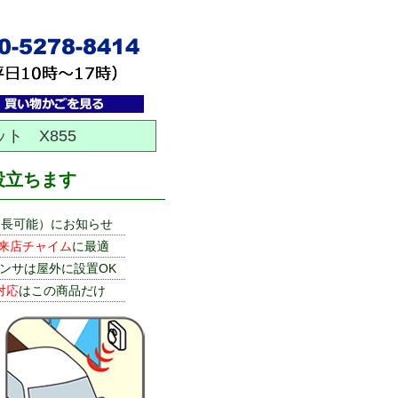
ト X855
役立ちます
延長可能）にお知らせ
来店チャイム
に最適
ンサは屋外に設置OK
対応
はこの商品だけ