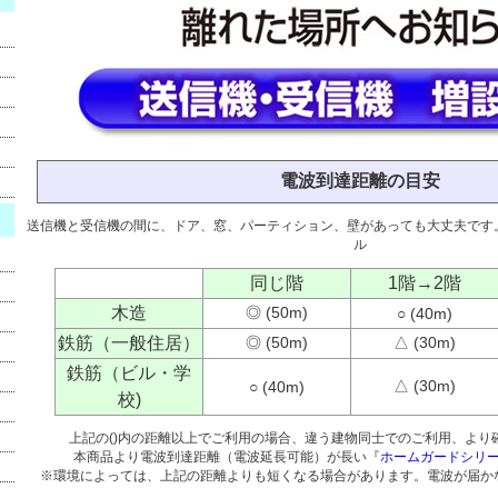
電波到達距離の目安
送信機と受信機の間に、ドア、窓、パーティション、壁があっても大丈夫です
ル
同じ階
1階→2階
木造
◎ (50m)
○ (40m)
鉄筋（一般住居）
◎ (50m)
△ (30m)
鉄筋（ビル・学
△ (30m)
○ (40m)
校)
上記の()内の距離以上でご利用の場合、違う建物同士でのご利用、より
本商品より電波到達距離（電波延長可能）が長い『
ホームガードシリ
※環境によっては、上記の距離よりも短くなる場合があります。電波が届か