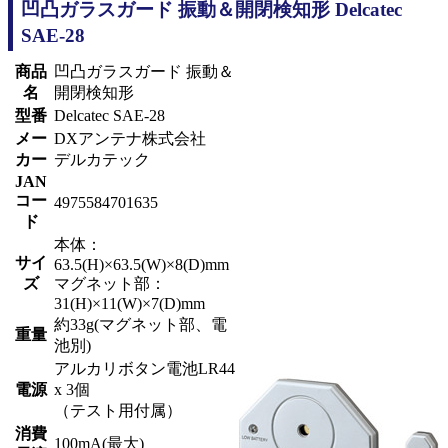
凹凸ガラスガード 振動＆開閉検知形 Delcatec
SAE-28
商品
凹凸ガラスガード 振動＆
名
開閉検知形
型番
Delcatec SAE-28
メー
DXアンテナ株式会社
カー
デルカテック
JAN
コー
4975584701635
ド
本体：
サイ
63.5(H)×63.5(W)×8(D)mm
ズ
マグネット部：
31(H)×11(W)×7(D)mm
約33g(マグネット部、電
重量
池別)
アルカリボタン電池LR44
電源
x 3個
（テスト用付属）
消費
100mA(最大)