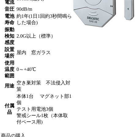
電流
音圧
90dB/m
電池
約1年(1日1回約3秒間鳴ら
寿命
した場合)
振動
検知
2.0G以上（標準）
感度
設置
屋内 窓ガラス
場所
使用
温度
0～+40℃
範囲
空き巣対策 不法侵入対
用途
策
本体1台 マグネット部1
個
付属
テスト用電池3個
品
警戒シール1枚（本体取
付ベース用)
商品の購入