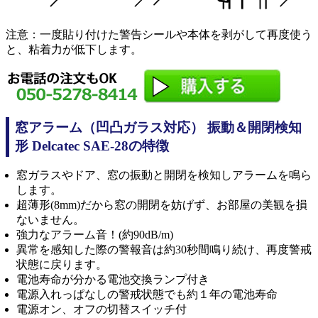
注意：一度貼り付けた警告シールや本体を剥がして再度使う
と、粘着力が低下します。
窓アラーム（凹凸ガラス対応） 振動＆開閉検知
形 Delcatec SAE-28の特徴
窓ガラスやドア、窓の振動と開閉を検知しアラームを鳴ら
します。
超薄形(8mm)だから窓の開閉を妨げず、お部屋の美観を損
ないません。
強力なアラーム音！(約90dB/m)
異常を感知した際の警報音は約30秒間鳴り続け、再度警戒
状態に戻ります。
電池寿命が分かる電池交換ランプ付き
電源入れっぱなしの警戒状態でも約１年の電池寿命
電源オン、オフの切替スイッチ付