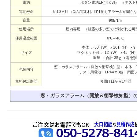
電源
ボタン電池LR44 x 3個 （テス
電池寿命
約10ヶ月 （新品電池利用で1度もアラームが鳴ら
音量
90B/1m
使用場所
屋内専用 （結露の多い窓では剥がれる可
使用温度範囲
0℃～40℃
本体 ： 50（W）ｘ101（H）ｘ
サイズ
マグネット部 ： 12（W）ｘ45（H
重量 ： 合計 35ｇ（電池別
窓・ガラスアラーム（開放＆衝撃検知型） 本体 
包装内容
テスト用電池 LR44 x 3個 両面
無料保証期間
お届け日から1年間
窓・ガラスアラーム（開放＆衝撃検知型）