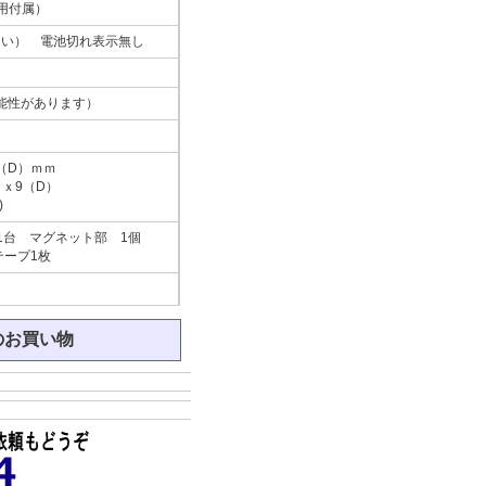
ト用付属）
ない） 電池切れ表示無し
能性があります）
9（D）ｍｍ
）ｘ9（D）
)
1台 マグネット部 1個
テープ1枚
のお買い物