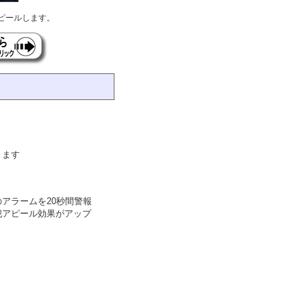
ピールします。
きます
アラームを20秒間警報
犯アピール効果がアップ