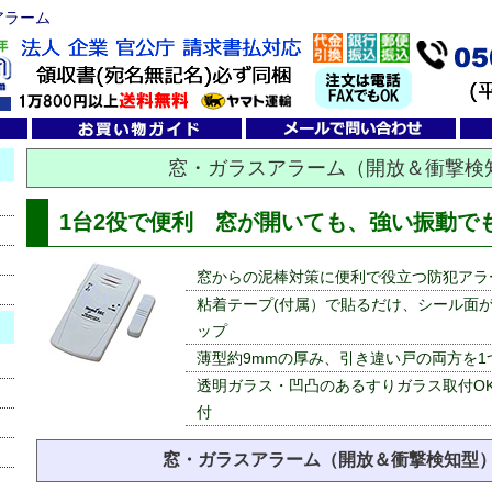
アラーム
窓・ガラスアラーム（開放＆衝撃検
1台2役で便利 窓が開いても、強い振動で
窓からの泥棒対策に便利で役立つ防犯アラ
粘着テープ(付属）で貼るだけ、シール面
ップ
薄型約9mmの厚み、引き違い戸の両方を1
透明ガラス・凹凸のあるすりガラス取付O
付
窓・ガラスアラーム（開放＆衝撃検知型