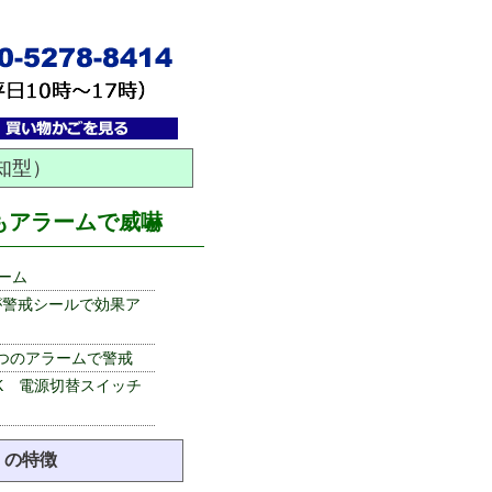
知型）
もアラームで威嚇
ーム
が警戒シールで効果ア
つのアラームで警戒
K 電源切替スイッチ
）の特徴