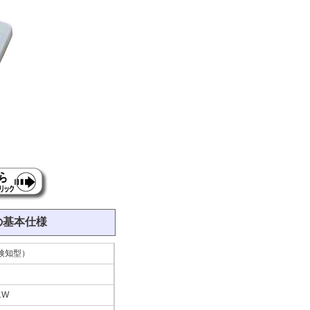
の基本仕様
検知型）
1W