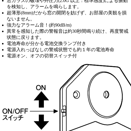
窓ガラスの破壊や外圧力(2.0G 以上：標準感度)による振動
を検知し、アラームを鳴らします。
超薄形(8mm)だから窓の開閉を妨げず、お部屋の美観を損
ないません。
強力なアラーム音！(約90dB/m)
異常を感知した際の警報音は約30秒間鳴り続け、再度警戒
状態に戻ります。
電池寿命が分かる電池交換ランプ付き
電源入れっぱなしの警戒状態でも約１年の電池寿命
電源オン、オフの切替スイッチ付