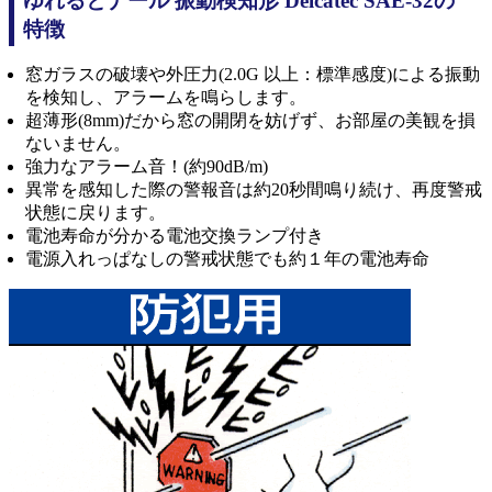
ゆれるとナール 振動検知形 Delcatec SAE-32の
特徴
窓ガラスの破壊や外圧力(2.0G 以上：標準感度)による振動
を検知し、アラームを鳴らします。
超薄形(8mm)だから窓の開閉を妨げず、お部屋の美観を損
ないません。
強力なアラーム音！(約90dB/m)
異常を感知した際の警報音は約20秒間鳴り続け、再度警戒
状態に戻ります。
電池寿命が分かる電池交換ランプ付き
電源入れっぱなしの警戒状態でも約１年の電池寿命