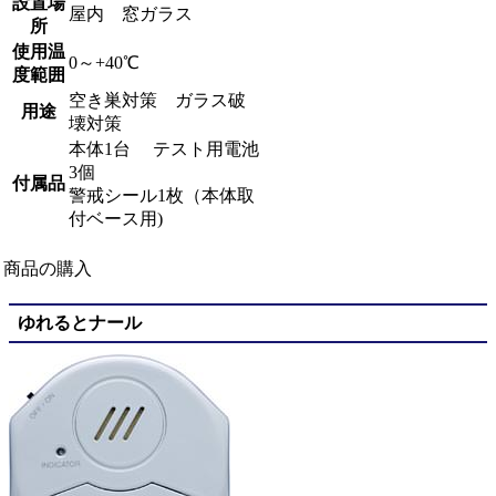
設置場
屋内 窓ガラス
所
使用温
0～+40℃
度範囲
空き巣対策 ガラス破
用途
壊対策
本体1台 テスト用電池
3個
付属品
警戒シール1枚（本体取
付ベース用)
商品の購入
ゆれるとナール